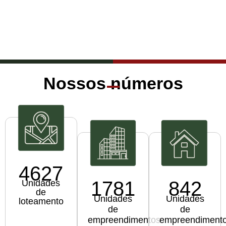
Nossos números
4627
1781
842
Unidades
de
Unidades
Unidades
loteamento
de
de
empreendimentos
empreendiment