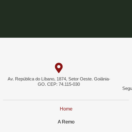
Av. República do Líbano, 1874, Setor Oeste. Goiânia-
GO. CEP: 74.115-030
Segu
Home
A Remo