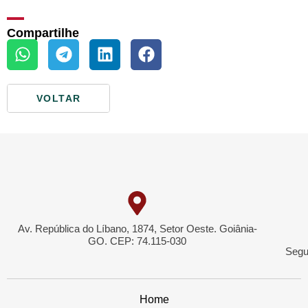
Compartilhe
VOLTAR
Av. República do Líbano, 1874, Setor Oeste. Goiânia-
GO. CEP: 74.115-030
Segu
Home