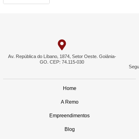
Av. República do Líbano, 1874, Setor Oeste. Goiânia-
GO. CEP: 74.115-030
Segu
Home
A Remo
Empreendimentos
Blog