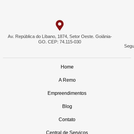
Av. República do Líbano, 1874, Setor Oeste. Goiânia-
GO. CEP: 74.115-030
Segu
Home
A Remo
Empreendimentos
Blog
Contato
Central de Serviços