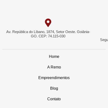
Av. República do Líbano, 1874, Setor Oeste. Goiânia-
GO. CEP: 74.115-030
Segu
Home
A Remo
Empreendimentos
Blog
Contato