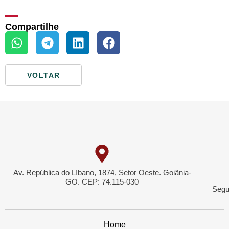
Compartilhe
VOLTAR
Av. República do Líbano, 1874, Setor Oeste. Goiânia-
GO. CEP: 74.115-030
Segu
Home